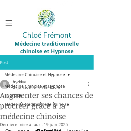
Chloé Frémont
Médecine traditionnelle
chinoise et Hypnose
Post
Médecine Chinoise et Hypnose
frychloe
Médecine Chinoise et Hypnose
24 juin 2024
2 min de lecture
Augmenter ses chances de
Hypnose
procréer grâce à la
Médecine traditionnelle chinoise
médecine chinoise
Dernière mise à jour :
19 juin 2025