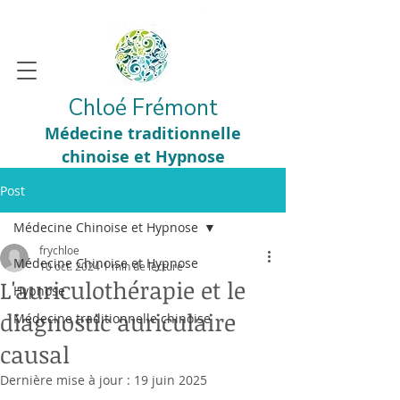
Chloé Frémont
Médecine traditionnelle
chinoise et Hypnose
Post
Médecine Chinoise et Hypnose
frychloe
Médecine Chinoise et Hypnose
10 oct. 2024
1 min de lecture
L'auriculothérapie et le
Hypnose
diagnostic auriculaire
Médecine traditionnelle chinoise
causal
Dernière mise à jour :
19 juin 2025