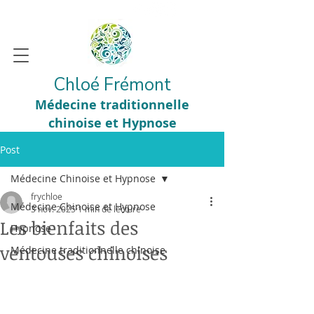
Chloé Frémont
Médecine traditionnelle
chinoise et Hypnose
Post
Médecine Chinoise et Hypnose
frychloe
Médecine Chinoise et Hypnose
3 nov. 2025
1 min de lecture
Les bienfaits des
Hypnose
ventouses chinoises
Médecine traditionnelle chinoise