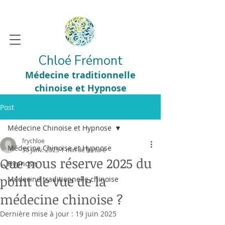
Chloé Frémont
Médecine traditionnelle
chinoise et Hypnose
Post
Médecine Chinoise et Hypnose
frychloe
Médecine Chinoise et Hypnose
30 janv. 2025
1 min de lecture
Que nous réserve 2025 du
Hypnose
point de vue de la
Médecine traditionnelle chinoise
médecine chinoise ?
Dernière mise à jour :
19 juin 2025