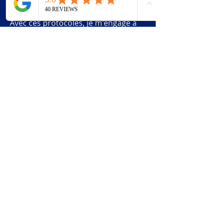
Tarif : 130€ - durée de 2h
Avec ces protocoles, je m'engage à
vous offrir des solutions
thérapeutiques personnalisées à
Nice, en combinant la médecine
traditionnelle chinoise et l'hypnose.
Pour plus d'informations et une
prise de rendez-vous, contactez-moi
au
+33613810892
ou par email à
chloe.fremont06@gmail.com
.