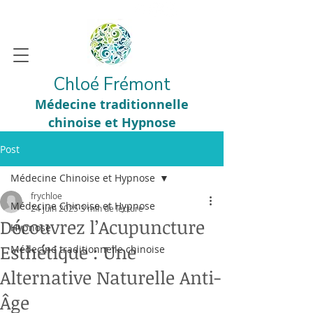
Chloé Frémont
Médecine traditionnelle
chinoise et Hypnose
Post
Médecine Chinoise et Hypnose
frychloe
Médecine Chinoise et Hypnose
24 juin 2025
3 min de lecture
Découvrez l’Acupuncture
Hypnose
Esthétique : Une
Médecine traditionnelle chinoise
Alternative Naturelle Anti-
Âge