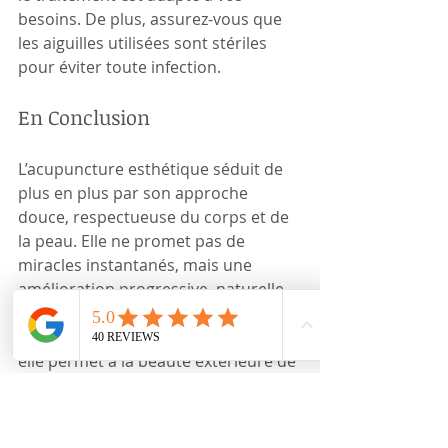
besoins. De plus, assurez-vous que 
les aiguilles utilisées sont stériles 
pour éviter toute infection.
En Conclusion
L’acupuncture esthétique séduit de 
plus en plus par son approche 
douce, respectueuse du corps et de 
la peau. Elle ne promet pas de 
miracles instantanés, mais une 
amélioration progressive, naturelle 
et durable de l’apparence. En 
rétablissant l’harmonie intérieure, 
elle permet à la beauté extérieure de 
s’exprimer pleinement.
💆‍♀️ 
Et si le secret d’une peau 