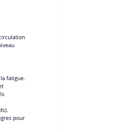
 
circulation 
niveau 
a fatigue. 
et 
ls 
ds).
igres pour 