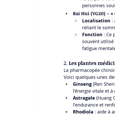
personnes souff
Bai Hui (VG20) – «
Localisation
 :
reliant le somm
Fonction
 : Ce 
souvent utilisé 
fatigue mentale
2. 
Les plantes médic
La pharmacopée chinois
Voici quelques-unes des
Ginseng
 (Ren Shen)
l’énergie vitale et 
Astragale
 (Huang Q
l'endurance et renfor
Rhodiola
 : aide à 