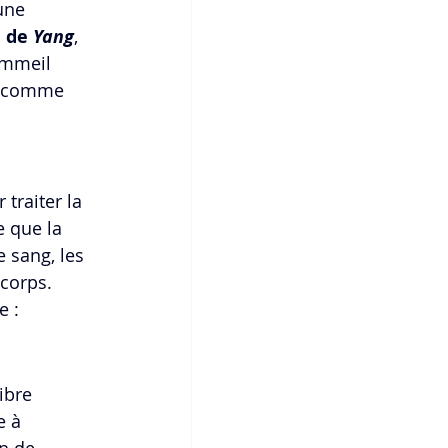
une 
 de 
Yang
, 
ommeil 
e comme 
traiter la 
e que la 
le sang, les 
corps. 
e :
ibre 
e à 
n de 