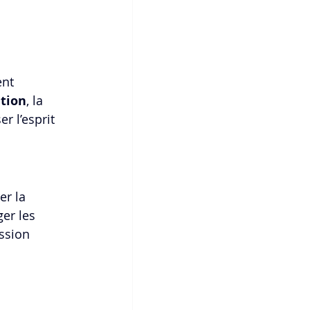
ent 
tion
, la 
r l’esprit 
r la 
ger les 
ssion 