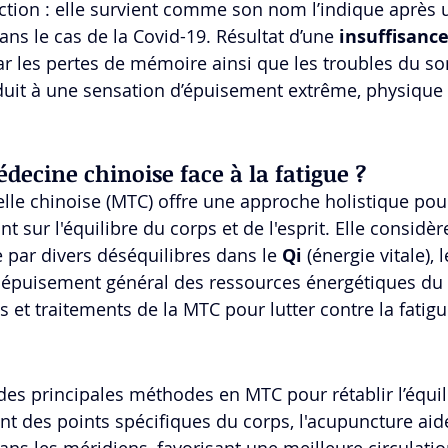
ection : elle survient comme son nom l’indique après 
ns le cas de la Covid-19. Résultat d’une 
insuffisance
ar les pertes de mémoire ainsi que les troubles du s
nduit à une sensation d’épuisement extrême, physiqu
decine chinoise face à la fatigue ?
lle chinoise (MTC) offre une approche holistique pour 
t sur l'équilibre du corps et de l'esprit. Elle considèr
 par divers déséquilibres dans le 
Qi
 (énergie vitale), 
 épuisement général des ressources énergétiques du 
s et traitements de la MTC pour lutter contre la fatigu
 des principales méthodes en MTC pour rétablir l’équil
nt des points spécifiques du corps, l'acupuncture aid
dans les méridiens, favorisant une meilleure circulatio