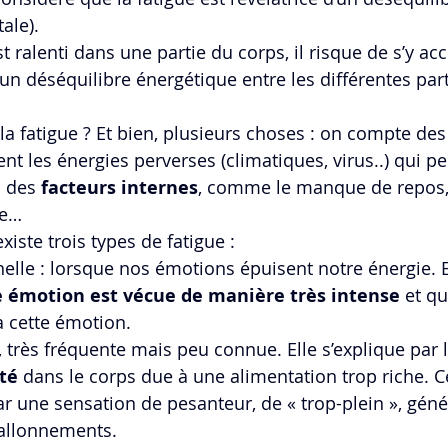
tale).
st ralenti dans une partie du corps, il risque de s’y ac
un déséquilibre énergétique entre les différentes part
la fatigue ? Et bien, plusieurs choses : on compte des
ent les énergies perverses (climatiques, virus..) qui p
 des 
facteurs internes
, comme le manque de repos,
le…
xiste trois types de fatigue :
elle : lorsque nos émotions épuisent notre énergie. E
 émotion est vécue de manière très intense
 et qu
 à cette émotion.
, très fréquente mais peu connue. Elle s’explique par l
té
 dans le corps due à une alimentation trop riche. C
par une sensation de pesanteur, de « trop-plein », gén
allonnements.