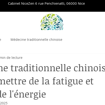
Cabinet NiceZen 6 rue Penchienatti, 06000 Nice
ie
Acupuncture Esthétique
Massages Tuina
Protoc
e
Médecine traditionnelle chinoise
min de lecture
e traditionnelle chinoi
ettre de la fatigue et
e l'énergie
 2025