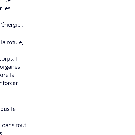
 les 
'énergie :
la rotule, 
orps. Il 
s organes 
ore la 
enforcer 
ous le 
i dans tout 
s 