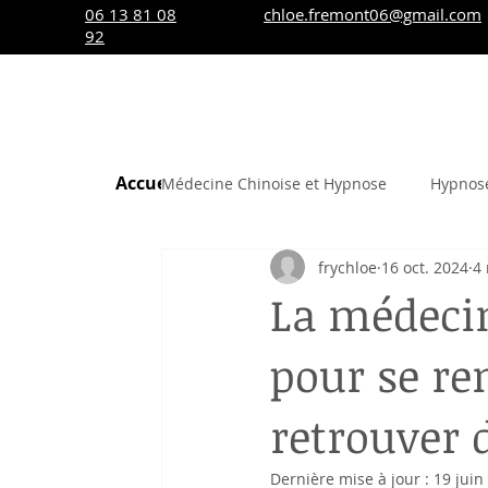
06 13 81 08
chloe.fremont06@gmail.com
92
Accueil
Médecine chinoise
Hypnothérap
Médecine Chinoise et Hypnose
Hypnos
frychloe
16 oct. 2024
4 
La médecin
pour se rem
retrouver d
Dernière mise à jour :
19 juin