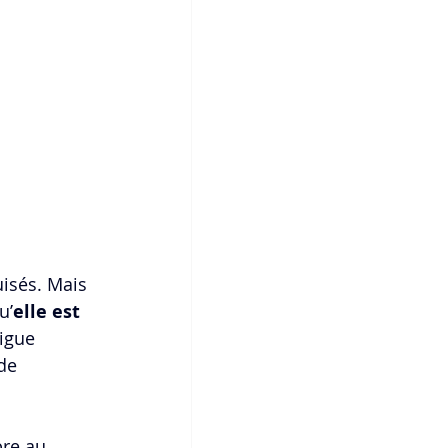
isés. Mais 
u’
elle est 
igue 
de 
bre au 