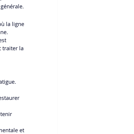
 générale.
ù la ligne 
âne.
est 
traiter la 
tigue. 
estaurer 
tenir 
mentale et 