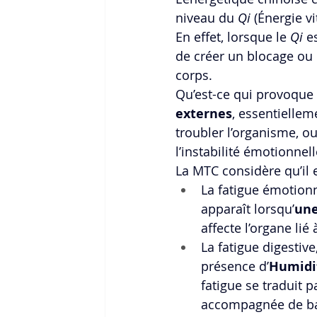
niveau du 
Qi
 (Énergie vi
En effet, lorsque le 
Qi
 e
de créer un blocage ou 
corps. 
Qu’est-ce qui provoque 
externes
, essentiellem
troubler l’organisme, ou
l’instabilité émotionnel
La MTC considère qu’il e
La fatigue émotionn
apparaît lorsqu’
une
affecte l’organe lié
La fatigue digestive
présence d’
Humidi
fatigue se traduit 
accompagnée de b