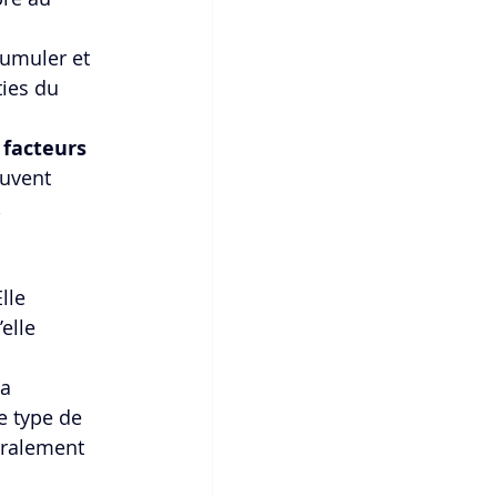
cumuler et 
ies du 
 
facteurs 
euvent 
 
lle 
’elle 
a 
e type de 
éralement 