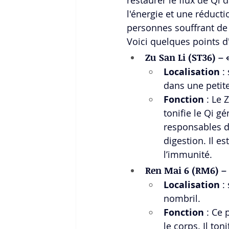
l'énergie et une réductio
personnes souffrant de
Voici quelques points d
Zu San Li (ST36) – 
Localisation
 :
dans une petite
Fonction
 : Le 
tonifie le Qi gé
responsables de
digestion. Il es
l’immunité.
Ren
 Mai 6 (RM6) – 
Localisation
 :
nombril.
Fonction
 : Ce 
le corps. Il ton