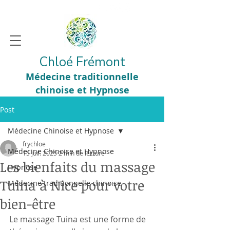
Chloé Frémont
Médecine traditionnelle
chinoise et Hypnose
Post
Médecine Chinoise et Hypnose
frychloe
Médecine Chinoise et Hypnose
15 juil. 2025
2 min de lecture
Les bienfaits du massage
Hypnose
Tuina à Nice pour votre
Médecine traditionnelle chinoise
bien-être
Le massage Tuina est une forme de 