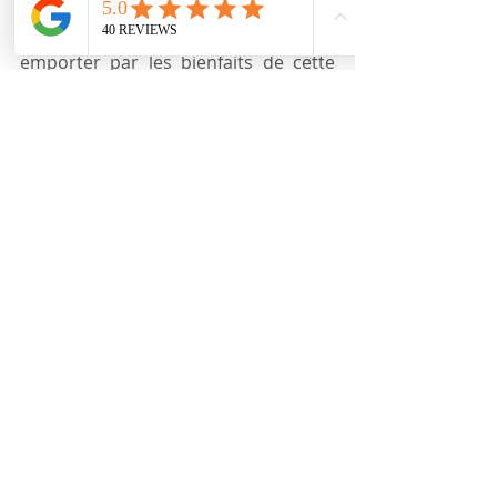
votre nouveau rendez-vous bien-être. 
Prenez soin de vous et laissez-vous 
emporter par les bienfaits de cette 
pratique ancestrale.
Médecine traditionnelle chinoise
Posts récents
Voir tout